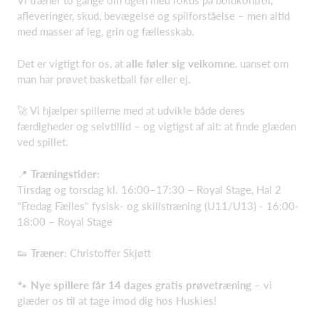
Vi træner to gange om ugen med fokus på boldkontrol,
afleveringer, skud, bevægelse og spilforståelse – men altid
med masser af leg, grin og fællesskab.
Det er vigtigt for os, at
alle føler sig velkomne
, uanset om
man har prøvet basketball før eller ej.
🚀 Vi hjælper spillerne med at udvikle både deres
færdigheder og selvtillid – og vigtigst af alt: at finde glæden
ved spillet.
📍
Træningstider:
Tirsdag og torsdag kl. 16:00–17:30 – Royal Stage, Hal 2
"Fredag Fælles" fysisk- og skillstræning (U11/U13) - 16:00-
18:00 – Royal Stage
👟
Træner:
Christoffer Skjøtt
🐾
Nye spillere får 14 dages gratis prøvetræning
– vi
glæder os til at tage imod dig hos Huskies!