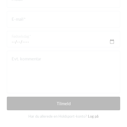
E-mail
Fødselsdag
Evt. kommentar
Tilmeld
Har du allerede en Holdsport-konto?
Log på