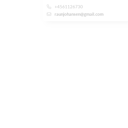
+4561126730
raunjohansen@gmail.com