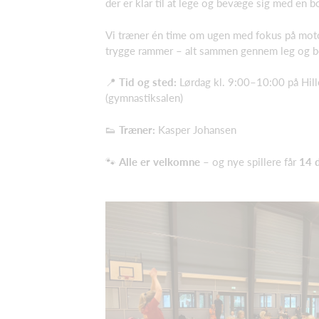
der er klar til at lege og bevæge sig med en b
Vi træner én time om ugen med fokus på moto
trygge rammer – alt sammen gennem leg og 
📍
Tid og sted:
Lørdag kl. 9:00–10:00 på Hil
(gymnastiksalen)
👟
Træner:
Kasper Johansen
🐾
Alle er velkomne
– og nye spillere får
14 